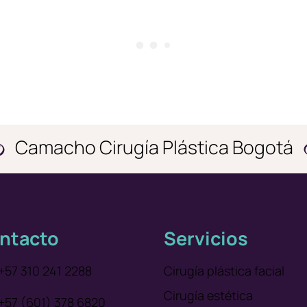
Camacho Cirugía Plástica Bogotá
ntacto
Servicios
+57 310 241 2288
Cirugía plástica facial
Cirugía estética
+57 (601) 378 6820