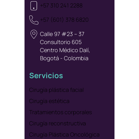
+57 310 241 2288
+57 (601) 378 6820
Calle 97 #23 – 37
Consultorio 605
Centro Médico Dalí,
Bogotá - Colombia
Servicios
Cirugía plástica facial
Cirugía estética
Tratamientos corporales
Cirugía reconstructiva
Cirugía Plástica Oncológica