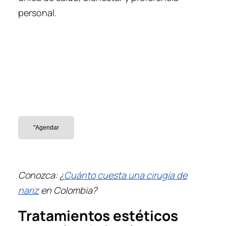
personal.
La extracción de implantes mamarios puede
tener un impacto emocional en algunas
mujeres. Es importante estar preparado para
cualquier cambio en la imagen corporal y
buscar apoyo emocional si es necesario.
"Agendar
Conozca: ¿
Cuánto cuesta una cirugía de
nariz
en Colombia?
Tratamientos estéticos