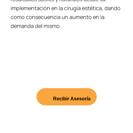
implementación en la cirugía estética, dando
como consecuencia un aumento en la
demanda del mismo.
¡Conozca todos los procedimientos que en
Camacho Cirujanos Plásticos tienen para
ofrecerle! ¡Comuníquese ahora y agende su
consulta de valoración!
Recibir Asesoría