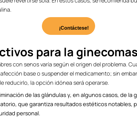
suele revertirse sola. En estos casos, se recomienda b
lina.
¡Contáctese!
ctivos para la ginecomas
mbres con senos varía según el origen del problema. C
 la afección base o suspender el medicamento; sin emba
 reducirlo, la opción idónea será operarse.
liminación de las glándulas y, en algunos casos, de la
orio, que garantiza resultados estéticos notables, p
uridad personal.
ara tener tu procedimiento idóneo y mejor si es