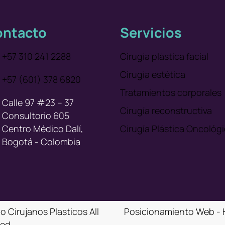
ntacto
Servicios
+57 310 241 2288
Cirugía plástica facial
Cirugía estética
+57 (601) 378 6820
Tratamientos corporales
Calle 97 #23 – 37
Cirugía reconstructiva
Consultorio 605
Centro Médico Dalí,
Cirugía Plástica Oncológ
Bogotá - Colombia
 Cirujanos Plasticos All
Posicionamiento Web - 
ved