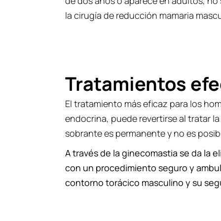
de dos años o aparece en adultos, no 
la cirugía de reducción mamaria mascu
Tratamientos efe
El tratamiento más eficaz para los ho
endocrina, puede revertirse al tratar
sobrante es permanente y no es posible
A través de la ginecomastia se da la e
con un procedimiento seguro y ambulat
contorno torácico masculino y su seg
Un correcto diagnóstico es la clave p